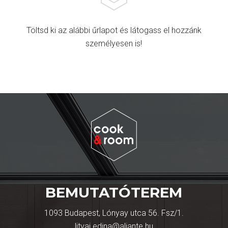
Töltsd ki az alábbi űrlapot és látogass el hozzánk
személyesen is!
BEMUTATÓTEREM
1093 Budapest, Lónyay utca 56. Fsz/1.
litvai.edina@aliante.hu