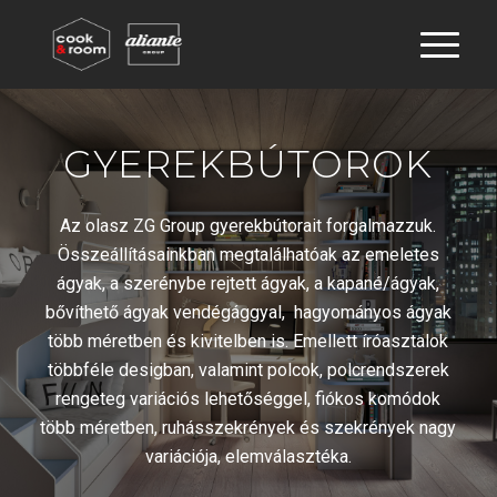
GYEREKBÚTOROK
Az olasz ZG Group gyerekbútorait forgalmazzuk.
Összeállításainkban megtalálhatóak az emeletes
ágyak, a szerénybe rejtett ágyak, a kapané/ágyak,
bővíthető ágyak vendégággyal, hagyományos ágyak
több méretben és kivitelben is. Emellett íróasztalok
többféle desigban, valamint polcok, polcrendszerek
rengeteg variációs lehetőséggel, fiókos komódok
több méretben, ruhásszekrények és szekrények nagy
variációja, elemválasztéka.